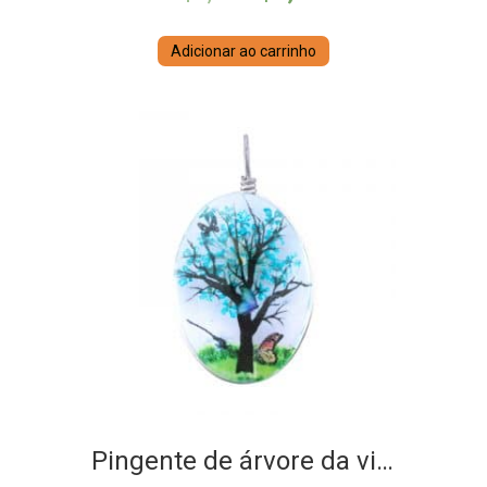
preço
preço
Adicionar ao carrinho
original
atual
era:
é:
R$7,70.
R$6,40.
Pingente de árvore da vida oval azul turquesa