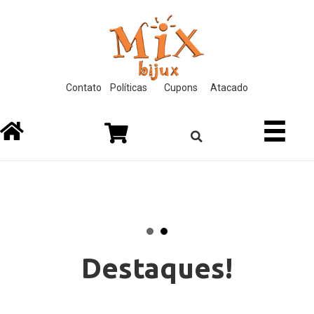
nk
film izle
hacklink
Contato
Políticas
Cupons
Atacado
Destaques!