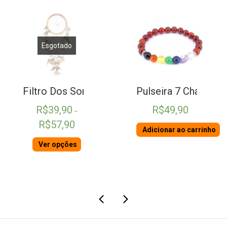
Esgotado
 Ágata
Filtro Dos Sonhos Bege
Pulseira 7 Chakras 
R$
39,90
R$
49,90
–
Faixa
R$
57,90
Adicionar ao carrinho
de
preço:
Ver opções
R$39,90
através
R$57,90