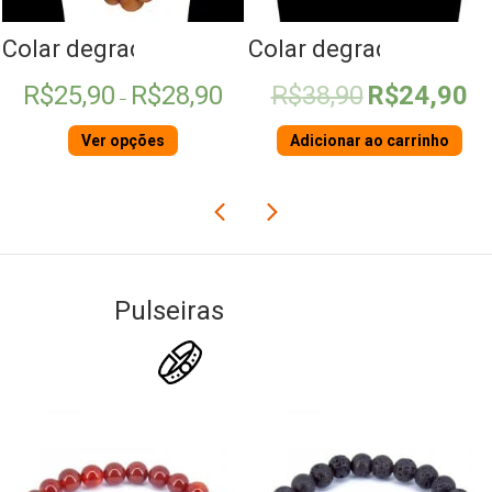
érola
Colar degradê de Madeira
Colar degradê Howlit
Faixa
O
O
R$
25,90
R$
28,90
R$
38,90
R$
24,90
–
de
preço
pre
preço:
original
atua
Ver opções
Adicionar ao carrinho
R$25,90
era:
é:
através
R$38,90.
R$2
R$28,90
Pulseiras