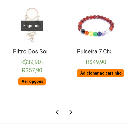
Esgotado
 Ágata
Filtro Dos Sonhos Bege
Pulseira 7 Chakras 
R$
39,90
R$
49,90
–
Faixa
R$
57,90
Adicionar ao carrinho
de
preço:
Ver opções
R$39,90
através
R$57,90