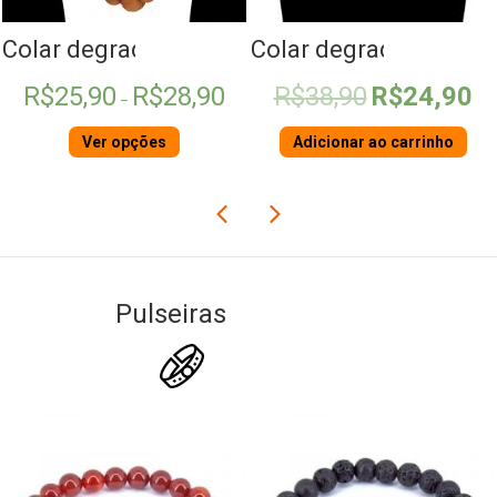
érola
Colar degradê de Madeira
Colar degradê Howlit
Faixa
O
O
R$
25,90
R$
28,90
R$
38,90
R$
24,90
–
de
preço
pre
preço:
original
atua
Ver opções
Adicionar ao carrinho
R$25,90
era:
é:
através
R$38,90.
R$2
R$28,90
Pulseiras