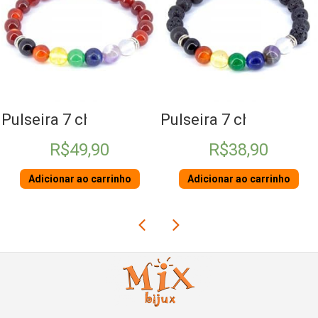
Fora de Estoque
 de Ágata
Pulseira 7 chakras Vulcânica
Pulseira de couro
R$
38,90
R$
4,00
Adicionar ao carrinho
Ler mais