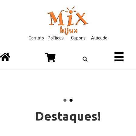
ink
film izle
hacklink
Contato
Políticas
Cupons
Atacado
Destaques!