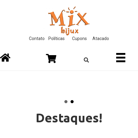
link
film izle
hacklink
Contato
Políticas
Cupons
Atacado
Destaques!