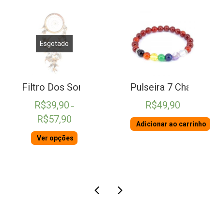
Esgotado
 Ágata
Filtro Dos Sonhos Bege
Pulseira 7 Chakras 
R$
39,90
R$
49,90
–
Faixa
R$
57,90
Adicionar ao carrinho
de
preço:
Ver opções
R$39,90
através
R$57,90