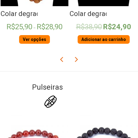
érola
Colar degradê de Madeira
Colar degradê Howlit
Faixa
O
O
R$
25,90
R$
28,90
R$
38,90
R$
24,90
–
de
preço
pre
preço:
original
atua
Ver opções
Adicionar ao carrinho
R$25,90
era:
é:
através
R$38,90.
R$2
R$28,90
Pulseiras