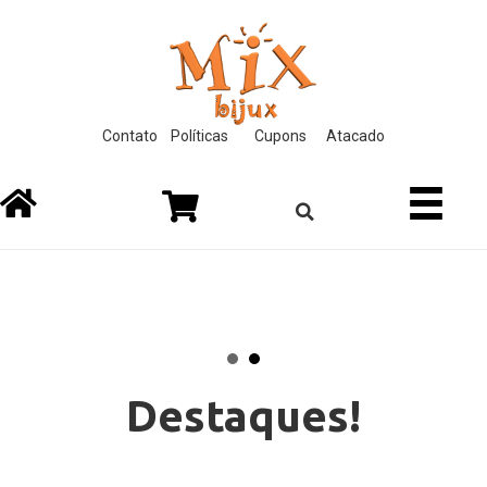
ink
film izle
hacklink
Contato
Políticas
Cupons
Atacado
Destaques!