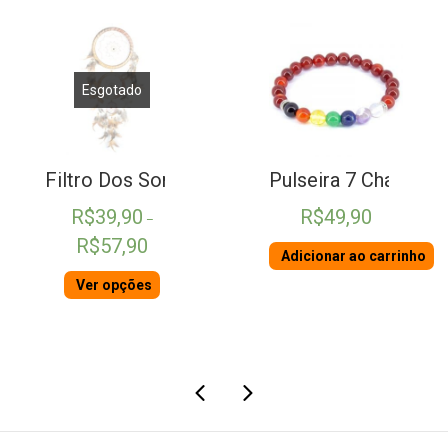
Esgotado
 Ágata
Filtro Dos Sonhos Bege
Pulseira 7 Chakras 
R$
39,90
R$
49,90
–
Faixa
R$
57,90
Adicionar ao carrinho
de
preço:
Ver opções
R$39,90
através
R$57,90