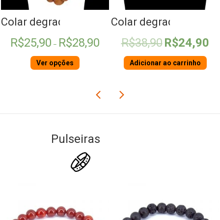
érola
Colar degradê de Madeira
Colar degradê Howlit
Faixa
O
O
R$
25,90
R$
28,90
R$
38,90
R$
24,90
–
de
preço
pre
preço:
original
atua
Ver opções
Adicionar ao carrinho
R$25,90
era:
é:
através
R$38,90.
R$2
R$28,90
Pulseiras