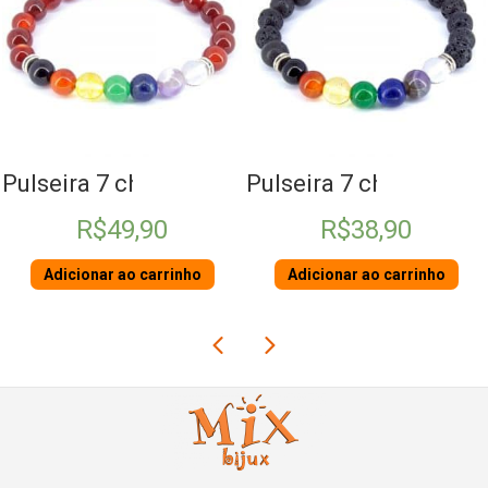
Fora d
 chakras de Ágata
Pulseira 7 chakras Vulcânica
Pulseira 
49,90
R$
38,90
R$
 ao carrinho
Adicionar ao carrinho
Ler