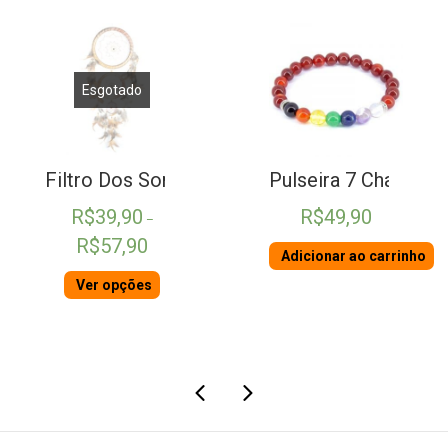
Esgotado
 Ágata
Filtro Dos Sonhos Bege
Pulseira 7 Chakras 
R$
39,90
R$
49,90
–
Faixa
R$
57,90
Adicionar ao carrinho
de
preço:
Ver opções
R$39,90
através
R$57,90