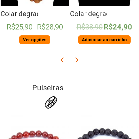
érola
Colar degradê de Madeira
Colar degradê Howlit
Faixa
O
O
R$
25,90
R$
28,90
R$
38,90
R$
24,90
–
de
preço
pre
preço:
original
atua
Ver opções
Adicionar ao carrinho
R$25,90
era:
é:
através
R$38,90.
R$2
R$28,90
Pulseiras