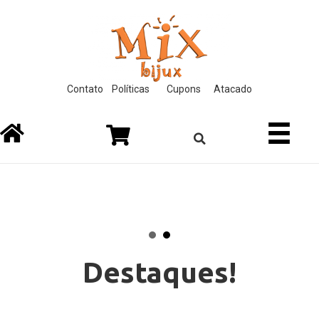
cklink
film izle
hacklink
Contato
Políticas
Cupons
Atacado
Destaques!