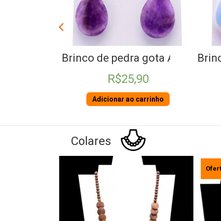
dra gota Ametista
Brinco de Pedra da Lua gota
Bri
5,90
R$
24,90
ao carrinho
Adicionar ao carrinho
Colares
Oferta!