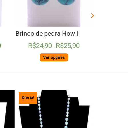
lita azul
Brinco de pedra Quartzo Verde
Brinco de
Faixa
90
R$
19,90
de
preço:
R$24,90
Ver opções
Adici
através
R$25,90
Oferta!
Oferta!