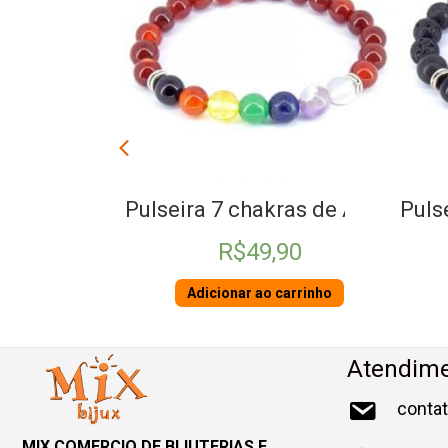
kras de Ágata
Pulseira 7 chakras Vulcânica
Puls
,90
R$
38,90
 carrinho
Adicionar ao carrinho
Atendim
conta
MIX COMERCIO DE BIJUTERIAS E