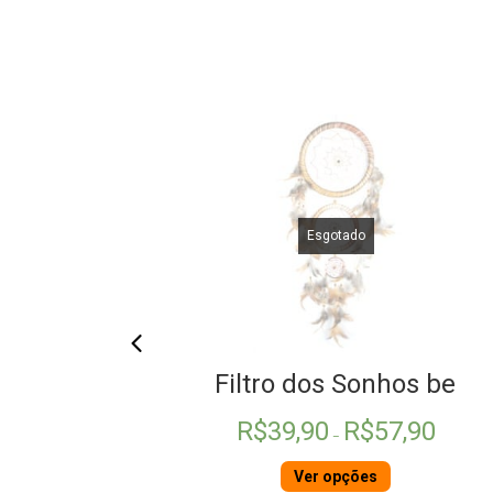
Esgotado
ente Ágata
Filtro dos Sonhos bege
Faixa
R$
39,90
R$
57,90
de
–
preço:
R$39,90
ho
Ver opções
através