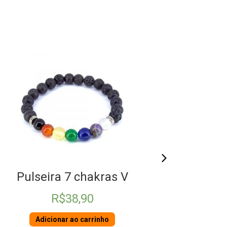
Pulseira 7 chakras Vulcânica
Puls
R$
38,90
Adicionar ao carrinho