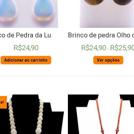
nco de pedra Olho de Tigre
Brinco de pedra How
Faixa
R$
24,90
R$
25,90
R$
24,90
R$
25,
de
–
–
preço:
R$24,90
Ver opções
Ver opções
através
R$25,90
Oferta!