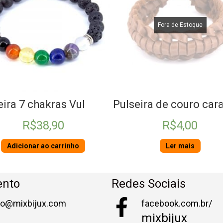
Fora de Estoque
eira de couro caramelo
Pulseira de miçangas 
R$
4,00
R$
31,90
Ler mais
Adicionar ao carrinho
ento
Redes Sociais
to@mixbijux.com
facebook.com.br/
mixbijux